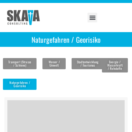
Naturgefahren / Georisiko
Transport (Strasse
Wasser /
Stadtentwicklung
Energie /
/ Schiene)
Umwelt
/ Tourismus
Wasserkraft
/ Rohstoffe
Naturgefahren /
Georisiko